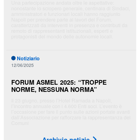
Una partecipazione andata oltre le aspettative:
nonostante lo sciopero generale, centinaia di Sindaci,
amministratori e funzionari locali hanno raggiunto
Napoli per prendere parte ai lavori del Forum,
caratterizzati da interventi in presenza e contributi da
remoto di rappresentanti istituzionali, esperti e
protagonisti del mondo delle autonomie locali.
Notiziario
12/06/2025
FORUM ASMEL 2025: “TROPPE
NORME, NESSUNA NORMA”
Il 23 giugno, presso l’Hotel Ramada a Napoli,
l’incontro annuale con i 4.600 Enti soci. L’evento è
l’occasione per fare il punto sulle azioni portate avanti
dall’Associazione per rafforzare la rappresentanza dei
Comuni
Archivio notizie