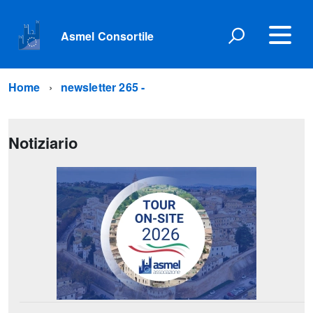
Asmel Consortile
Home
newsletter 265 -
Notiziario