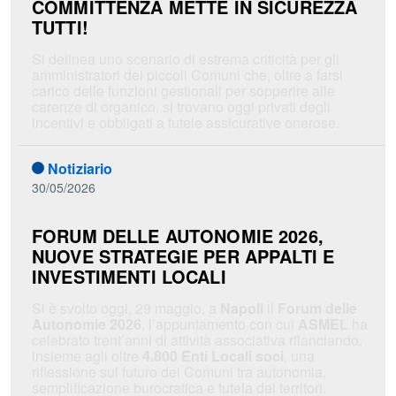
COMMITTENZA METTE IN SICUREZZA
TUTTI!
Si delinea uno scenario di estrema criticità per gli
amministratori dei piccoli Comuni che, oltre a farsi
carico delle funzioni gestionali per sopperire alle
carenze di organico, si trovano oggi privati degli
incentivi e obbligati a tutele assicurative onerose.
Notiziario
30/05/2026
FORUM DELLE AUTONOMIE 2026,
NUOVE STRATEGIE PER APPALTI E
INVESTIMENTI LOCALI
Si è svolto oggi, 29 maggio, a
Napoli
il
Forum delle
Autonomie 2026
, l’appuntamento con cui
ASMEL
ha
celebrato trent’anni di attività associativa rilanciando,
insieme agli oltre
4.800 Enti Locali soci
, una
riflessione sul futuro dei Comuni tra autonomia,
semplificazione burocratica e tutela dei territori.