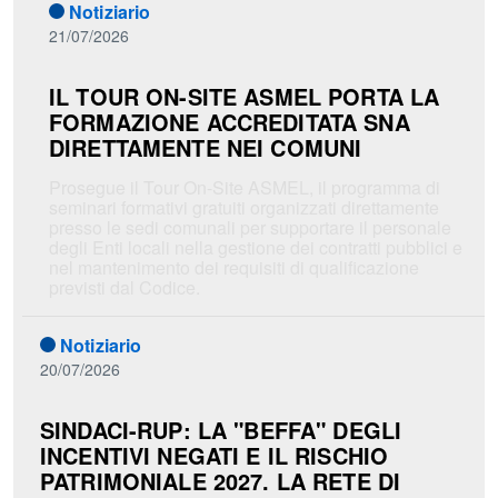
Notiziario
21/07/2026
IL TOUR ON-SITE ASMEL PORTA LA
FORMAZIONE ACCREDITATA SNA
DIRETTAMENTE NEI COMUNI
Prosegue il Tour On-Site ASMEL, il programma di
seminari formativi gratuiti organizzati direttamente
presso le sedi comunali per supportare il personale
degli Enti locali nella gestione dei contratti pubblici e
nel mantenimento dei requisiti di qualificazione
previsti dal Codice.
Notiziario
20/07/2026
SINDACI-RUP: LA "BEFFA" DEGLI
INCENTIVI NEGATI E IL RISCHIO
PATRIMONIALE 2027. LA RETE DI