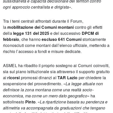
sussidiarietà e capacità decisionale dei territori contro
ogni approccio centralista e dirigista».
Tra i temi centrali affrontati durante il Forum,
la
mobilitazione dei Comuni montani
contro gli effetti
della
legge 131 del 2025
e del successivo
DPCM di
febbraio
, che hanno
escluso 641 Comuni
storicamente
riconosciuti come montani dall’elenco ufficiale, mettendo a
rischio l’accesso a fondi e misure dedicate.
ASMEL ha ribadito il proprio sostegno ai Comuni coinvolti,
sia sul piano istituzionale sia attraverso il supporto gratuito
ai
ricorsi
promossi dinanzi al
TAR Lazio
per chiedere la
sospensione del provvedimento.
«La legge attuale non
definisce la zona montana come una realtà socio-
economica, ma come un mero dato geografico»
ha
sottolineato
Pinto
.
«La ripartizione basata su pendenza e
altimetria va accompagnata da graduazioni che tengano