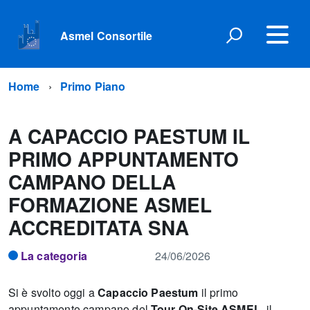
Asmel Consortile
Home
Primo Piano
A CAPACCIO PAESTUM IL
PRIMO APPUNTAMENTO
CAMPANO DELLA
FORMAZIONE ASMEL
ACCREDITATA SNA
La categoria
24/06/2026
Si è svolto oggi a
Capaccio Paestum
il primo
appuntamento campano del
Tour On-Site ASMEL
, il