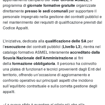
programma di
giornate formative gratuite
organizzate
direttamente
presso le sedi comunali
per supportare il
personale impegnato nella gestione dei contratti pubblici e
nel mantenimento dei requisiti di qualificazione previsti dal
Codice Appalti.
L’iniziativa, dedicata alla
qualificazione delle SA
per
l’
esecuzione
dei contratti pubblici (
Livello L3
), rientra nel
catalogo formativo ASMEL interamente
accreditato dalla
Scuola Nazionale dell’Amministrazione
ai fini
della
formazione obbligatoria
. Il percorso ha coinvolto
una platea di funzionari e tecnici provenienti dagli Enti del
territorio, offrendo un’occasione di aggiornamento e
confronto operativo sui principali aspetti che incidono
sull’equilibrio contrattuale e sulla corretta gestione degli
appalti.
«
La nuova sfida è guardare al pilota più che alla