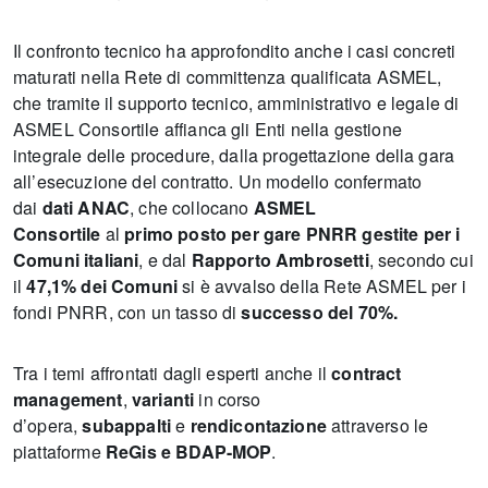
Il confronto tecnico ha approfondito anche i casi concreti
maturati nella Rete di committenza qualificata ASMEL,
che tramite il supporto tecnico, amministrativo e legale di
ASMEL Consortile affianca gli Enti nella gestione
integrale delle procedure, dalla progettazione della gara
all’esecuzione del contratto. Un modello confermato
dai
dati ANAC
, che collocano
ASMEL
Consortile
al
primo posto
per gare PNRR gestite per i
Comuni italiani
, e dal
Rapporto Ambrosetti
, secondo cui
il
47,1% dei Comuni
si è avvalso della Rete ASMEL per i
fondi PNRR, con un tasso di
successo del 70%.
Tra i temi affrontati dagli esperti anche il
contract
management
,
varianti
in corso
d’opera,
subappalti
e
rendicontazione
attraverso le
piattaforme
ReGis e BDAP-MOP
.