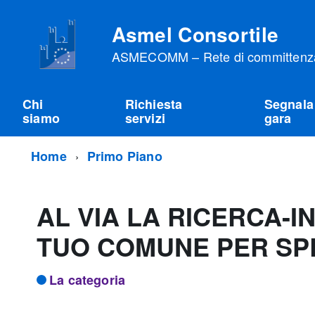
Asmel Consortile
ASMECOMM – Rete di committenza 
Chi
Richiesta
Segnala
siamo
servizi
gara
Home
Primo Piano
AL VIA LA RICERCA-
TUO COMUNE PER SPE
La categoria