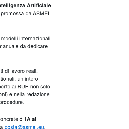
telligenza Artificiale
, promossa da ASMEL
i modelli internazionali
o manuale da dedicare
i di lavoro reali.
tionali, un intero
pporto ai RUP non solo
ioni) e nella redazione
 procedure.
concrete di
IA al
 a
posta@asmel.eu
.