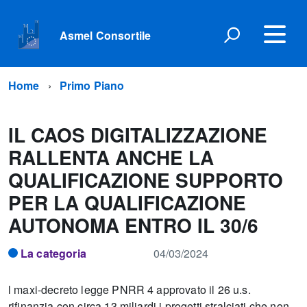
Asmel Consortile
Home
Primo Piano
IL CAOS DIGITALIZZAZIONE
RALLENTA ANCHE LA
QUALIFICAZIONE SUPPORTO
PER LA QUALIFICAZIONE
AUTONOMA ENTRO IL 30/6
La categoria
04/03/2024
l maxi-decreto legge PNRR 4 approvato il 26 u.s.
rifinanzia con circa 13 miliardi i progetti stralciati che non