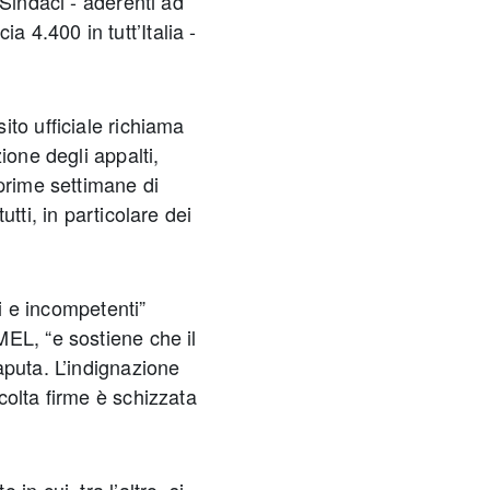
 Sindaci - aderenti ad
4.400 in tutt’Italia -
to ufficiale richiama
ione degli appalti,
prime settimane di
tti, in particolare dei
ti e incompetenti”
EL, “e sostiene che il
aputa. L’indignazione
colta firme è schizzata