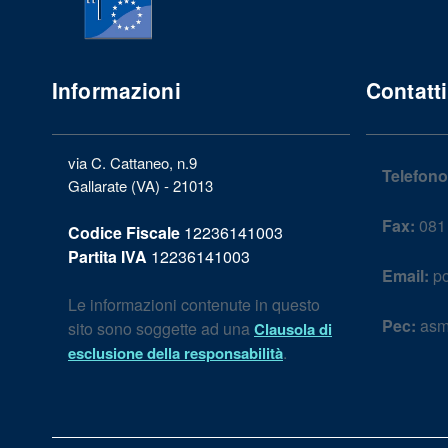
Informazioni
Contatti
via C. Cattaneo, n.9
Telefono
Gallarate (VA) - 21013
Fax:
081 
Codice Fiscale
12236141003
Partita IVA
12236141003
Email:
po
Le informazioni contenute in questo
Pec:
asm
sito sono soggette ad una
Clausola di
.
esclusione della responsabilità