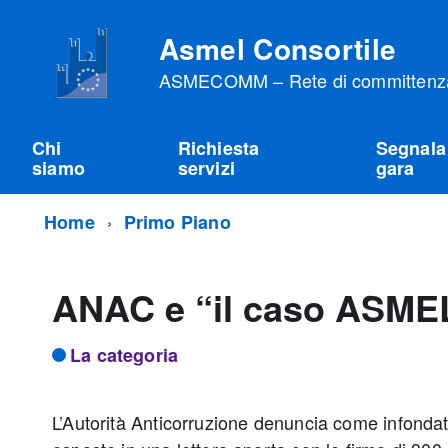
Asmel Consortile
ASMECOMM – Rete di committenza 
Chi
Richiesta
Segnala
siamo
servizi
gara
Home
Primo Piano
ANAC e “il caso ASM
La categoria
L’Autorità Anticorruzione denuncia come infondate