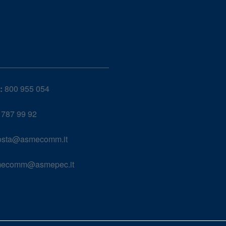
:
800 955 054
787 99 92
sta@asmecomm.it
ecomm@asmepec.it