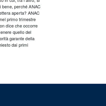
n cui, tra l’altro, si
osì bene, perché ANAC
 lettera aperta? ANAC
 nel primo trimestre
non dice che occorre
tenere quello del
orità garante della
iesto dai primi