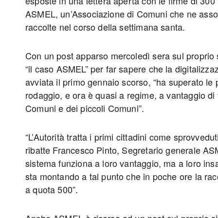
esposte in una lettera aperta con le firme di 300
ASMEL, un’Associazione di Comuni che ne associa 
raccolte nel corso della settimana santa.
Con un post apparso mercoledì sera sul proprio si
“il caso ASMEL” per far sapere che la digitalizzaz
avviata il primo gennaio scorso, “ha superato le 
rodaggio, e ora è quasi a regime, a vantaggio di tu
Comuni e dei piccoli Comuni”.
“L’Autorità tratta i primi cittadini come sprovvedu
ribatte Francesco Pinto, Segretario generale ASM
sistema funziona a loro vantaggio, ma a loro ins
sta montando a tal punto che in poche ore la rac
a quota 500”.